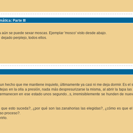
tica: Parte III
 aún se puede sexar moscas. Ejemplar 'mosco' visto desde abajo.
dejado perplejo, todos ellos.
un hecho que me mantiene inquieto, últimamente ya casi ni me deja dormir. Es el s
jas en la olla a presión, nada más despresurizarse la misma, al abrir la tapa las
 permanecen en ese estado unos segundo...s, irremisiblemente se hunden de nue
 que esto suceda?, ¿por qué son las zanahorias las elegidas?, ¿cómo es que el
oso proceso?.
irlo.