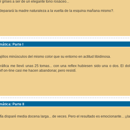
r grises a ser de un elegante tono rosáceo...
eparará la madre naturaleza a la vuelta de la esquina mañana mismo?.
ática: Parte I
jillos minúsculos del mismo color que su entorno en actitud libidinosa.
áfica me llevó unas 25 tomas... con una reflex hubiesen sido una o dos. El do
lf on-line casi me hacen abandonar, pero resistí.
ática: Parte II
fía disparé media docena larga... de veces. Pero el resultado es emocionante... ¡¡las