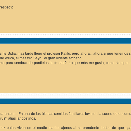
respecto.
dente Sidia, más tarde llegó el profesor Kalilu, pero ahora... ahora sí que tenemos s
 África, el maestro Seydi, el gran vidente africano.
mo para sembrar de panfletos la ciudad?. Lo que más me gusta, como siempre, e
 alza ante mí. En una de las últimas comidas familiares tuvimos la suerte de encon
us", alias langostinos.
diez patas viven en el medio marino ajenos al sorprendente hecho de que ¡¡