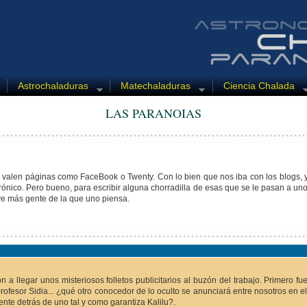
Astrochaladuras
Matechaladuras
Ciencia Chalada
LAS PARANOIAS
valen páginas como FaceBook o Twenty. Con lo bien que nos iba con los blogs, y 
trónico. Pero bueno, para escribir alguna chorradilla de esas que se le pasan a un
 ve más gente de la que uno piensa.
a llegar unos misteriosos folletos publicitarios al buzón del trabajo. Primero fue
rofesor Sidia... ¿qué otro conocedor de lo oculto se anunciará entre nosotros en e
nte detrás de uno tal y como garantiza Kalilu?.