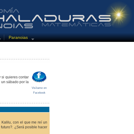
Paranoias
si quieres contar
o un sábado por la
Visítame en
Facebook
 Kalilu, con el que me reí un
l futuro?. ¿Será posible hacer