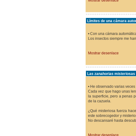
Mostrar desenlace
Límites de una cámara automá
• Con una cámara automática
Los insectos siempre me han 
Mostrar desenlace
Las zanahorias misteriosas
• He observado varias veces 
Cada vez que hago unas lente
la superficie, pero a penas
de la cazuela.
¿Qué misteriosa fuerza hace
este sobrecogedor y misteri
No descansaré hasta descubr
Mostrar desenlace