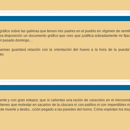
áfico sobre las gallinas que tienen mis padres en el pueblo en régimen de semil
tra disposición un documento gráfico que creo que justifica sobradamente mi fijac
el pasado domingo....
 yemas guardará relación con la orientación del huevo a la hora de la puest
as.
te y con gran estupor, que si calientas una ración de caracoles en el microon
ienes que molestar en sacarlos de la cáscara ni con palillos ni con imperdibles ni
 de muerte y destru...cción pegado a las paredes del horno. Cómo explotan los muy 